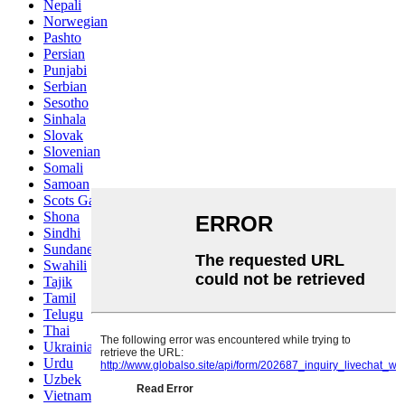
Nepali
Norwegian
Pashto
Persian
Punjabi
Serbian
Sesotho
Sinhala
Slovak
Slovenian
Somali
Samoan
Scots Gaelic
Shona
Sindhi
Sundanese
Swahili
Tajik
Tamil
Telugu
Thai
Ukrainian
Urdu
Uzbek
Vietnamese