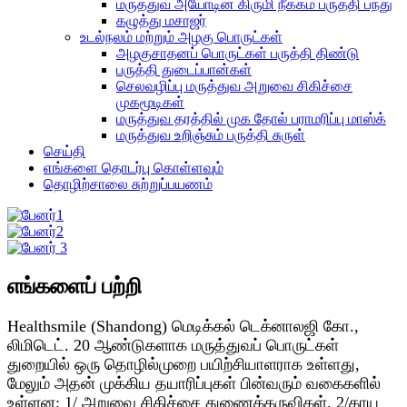
மருத்துவ அயோடின் கிருமி நீக்கம் பருத்தி பந்து
கழுத்து மசாஜர்
உடல்நலம் மற்றும் அழகு பொருட்கள்
அழகுசாதனப் பொருட்கள் பருத்தி திண்டு
பருத்தி துடைப்பான்கள்
செலவழிப்பு மருத்துவ அறுவை சிகிச்சை
முகமூடிகள்
மருத்துவ தரத்தில் முக தோல் பராமரிப்பு மாஸ்க்
மருத்துவ உறிஞ்சும் பருத்தி சுருள்
செய்தி
எங்களை தொடர்பு கொள்ளவும்
தொழிற்சாலை சுற்றுப்பயணம்
எங்களைப் பற்றி
Healthsmile (Shandong) மெடிக்கல் டெக்னாலஜி கோ.,
லிமிடெட். 20 ஆண்டுகளாக மருத்துவப் பொருட்கள்
துறையில் ஒரு தொழில்முறை பயிற்சியாளராக உள்ளது,
மேலும் அதன் முக்கிய தயாரிப்புகள் பின்வரும் வகைகளில்
உள்ளன: 1/ அறுவை சிகிச்சை துணைக்கருவிகள், 2/காய