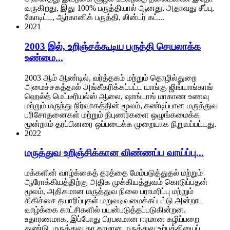
வருகிறது, இது 100% பருத்தியால் ஆனது, அதாவது சீப்பு,
கோடிட்ட, ஆர்கானிக் பருத்தி, லின்டர் கட்...
2021
2003 இல், உறிஞ்சக்கூடிய பருத்தி செயலாக்க
உண்மை...
2003 ஆம் ஆண்டில், வர்த்தகம் மற்றும் தொழில்துறை
அமைச்சகத்தால் அங்கீகரிக்கப்பட்ட யாங்கு ஜிங்யாங்காங்
ஹெல்த் மெட்டீரியல்ஸ் ஆலை, ஷாங்டாங் மாகாண உணவு
மற்றும் மருந்து நிர்வாகத்தின் மூலம், கண்டிப்பான மருத்துவ
பரிசோதனைகள் மற்றும் நிபுணர்களை ஒழுங்கமைக்க
மூன்றாம் தரப்பினரை ஒப்படைக்க முறையாக நிறுவப்பட்டது.
2022
மருத்துவ உறிஞ்சிக்கான விண்ணப்ப வாய்ப்பு...
மக்களின் வாழ்க்கைத் தரத்தை மேம்படுத்துதல் மற்றும்
ஆரோக்கியத்திற்கு அதிக முக்கியத்துவம் கொடுப்பதன்
மூலம், அதிகமான மருத்துவ நிலை பராமரிப்பு மற்றும்
சிகிச்சை தயாரிப்புகள் மறுவடிவமைக்கப்பட்டு அன்றாட
வாழ்க்கை காட்சிகளில் பயன்படுத்தப்படுகின்றன.
உதாரணமாக, இப்போது பிரபலமான ஈரமான கழிப்பறை
துண்டு, மருத்துவ தர தரமான மருத்துவ உற்பத்தியைப்