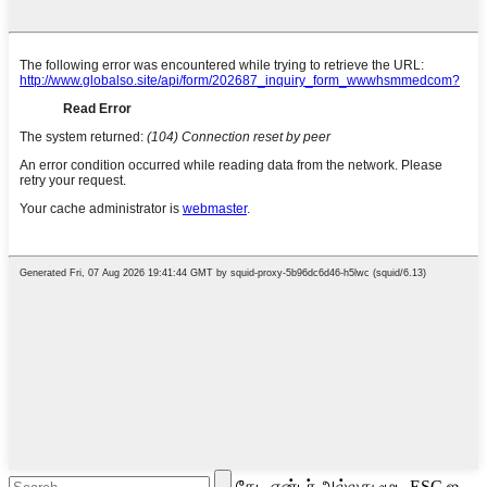
தேட என்டர் அல்லது மூட ESC ஐ