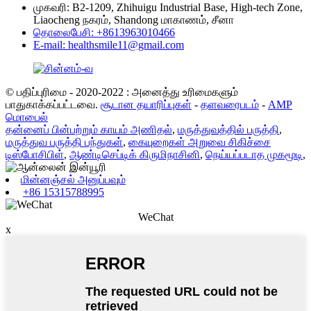
முகவரி: B2-1209, Zhihuigu Industrial Base, High-tech Zone,
Liaocheng நகரம், Shandong மாகாணம், சீனா
தொலைபேசி: +8613963010466
E-mail: healthsmile11@gmail.com
© பதிப்புரிமை - 2020-2022 : அனைத்து உரிமைகளும்
பாதுகாக்கப்பட்டவை.
சூடான தயாரிப்புகள்
-
தளவரைபடம்
-
AMP
மொபைல்
தன்னைப் பின்பற்றும் காயம் அணிதல்
,
மருத்துவத்தில் பருத்தி
,
மருத்துவ பருத்தி பந்துகள்
,
கையுறைகள் அறுவை சிகிச்சை
டிஸ்போசிபிள்
,
ஆண்டிசெப்டிக் கிருமிநாசினி
,
நெய்யப்படாத முகமூடி
,
மின்னஞ்சல் அனுப்பவும்
+86 15315788995
WeChat
x