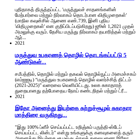
புதிதாகத் திருத்தப்பட்ட 'மருத்துவச் சாதனங்களின்
மேற்பார்வை மற்றும் நிர்வாகம் தொடர்பான விதிமுறைகள்'
(மாநில கவுன்சில் ஆணை எண்.739, இனி புதிய
'விதிமுறைகள்' என குறிப்பிடப்படுகிறது) ஜூன் 1,2021 முதல்
அமலுக்கு வரும். தேசிய மருந்து நிர்வாகம் தயாரித்தல் மற்றும்
ஆர்...
2021
மருத்துவ உபகரணத் தொழில் தொடங்கப்பட்டு 5
ஆண்டுகள்...
சமீபத்தில், தொழில் மற்றும் தகவல் தொழில்நுட்ப அமைச்சகம்
(எம்ஐஐடி) “மருத்துவ உபகரணத் தொழில் வளர்ச்சித் திட்டம்
(2021-2025)” வரைவை வெளியிட்டது. உலக சுகாதாரத்
துறையானது தற்போதைய நோய் கண்டறிதல் மற்றும் ட்ரீ...
2021
இதோ அனைத்து இயற்கை சுற்றுச்சூழல் சுகாதார
மாத்திரை வருகிறது...
"இது 100% ப்ளீச் செய்யப்பட்ட உறிஞ்சும் பருத்தி-ஸ்டேப்
செய்யப்பட்ட லின்டர்" என்று உங்களுக்கு கனவுகளைத் தரும்
அனைத்து இயற்கை சூழல்-உடல்நலத் தலையணை இதோ