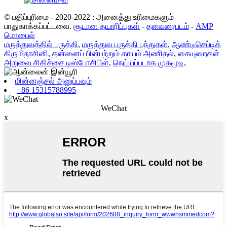
© பதிப்புரிமை - 2020-2022 : அனைத்து உரிமைகளும்
பாதுகாக்கப்பட்டவை.
சூடான தயாரிப்புகள்
-
தளவரைபடம்
-
AMP
மொபைல்
மருத்துவத்தில் பருத்தி
,
மருத்துவ பருத்தி பந்துகள்
,
ஆண்டிசெப்டிக்
கிருமிநாசினி
,
தன்னைப் பின்பற்றும் காயம் அணிதல்
,
கையுறைகள்
அறுவை சிகிச்சை டிஸ்போசிபிள்
,
நெய்யப்படாத முகமூடி
,
மின்னஞ்சல் அனுப்பவும்
+86 15315788995
WeChat
x