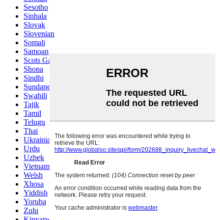
Sesotho
Sinhala
Slovak
Slovenian
Somali
Samoan
Scots Gaelic
Shona
Sindhi
Sundanese
Swahili
Tajik
Tamil
Telugu
Thai
Ukrainian
Urdu
Uzbek
Vietnamese
Welsh
Xhosa
Yiddish
Yoruba
Zulu
Kinyarwanda