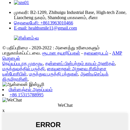
முகவரி: B2-1209, Zhihuigu Industrial Base, High-tech Zone,
Liaocheng நகரம், Shandong மாகாணம், சீனா
தொலைபேசி: +8613963010466
E-mail: healthsmile11@gmail.com
© பதிப்புரிமை - 2020-2022 : அனைத்து உரிமைகளும்
பாதுகாக்கப்பட்டவை.
சூடான தயாரிப்புகள்
-
தளவரைபடம்
-
AMP
மொபைல்
நெய்யப்படாத முகமூடி
,
தன்னைப் பின்பற்றும் காயம் அணிதல்
,
மருத்துவத்தில் பருத்தி
,
கையுறைகள் அறுவை சிகிச்சை
டிஸ்போசிபிள்
,
மருத்துவ பருத்தி பந்துகள்
,
ஆண்டிசெப்டிக்
கிருமிநாசினி
,
மின்னஞ்சல் அனுப்பவும்
+86 15315788995
WeChat
x