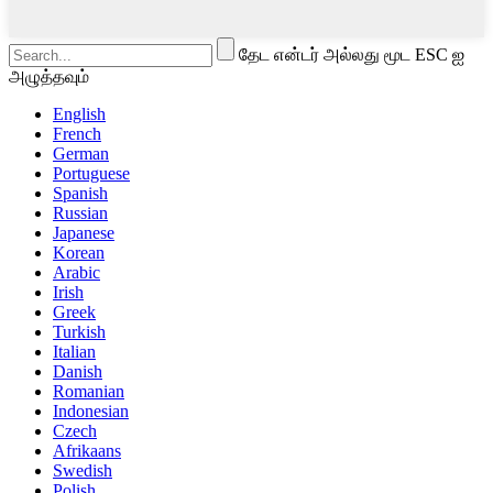
தேட என்டர் அல்லது மூட ESC ஐ
அழுத்தவும்
English
French
German
Portuguese
Spanish
Russian
Japanese
Korean
Arabic
Irish
Greek
Turkish
Italian
Danish
Romanian
Indonesian
Czech
Afrikaans
Swedish
Polish