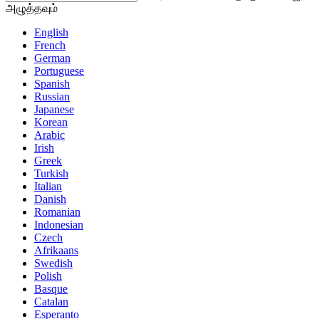
அழுத்தவும்
English
French
German
Portuguese
Spanish
Russian
Japanese
Korean
Arabic
Irish
Greek
Turkish
Italian
Danish
Romanian
Indonesian
Czech
Afrikaans
Swedish
Polish
Basque
Catalan
Esperanto