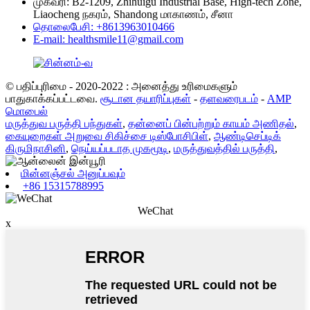
முகவரி: B2-1209, Zhihuigu Industrial Base, High-tech Zone,
Liaocheng நகரம், Shandong மாகாணம், சீனா
தொலைபேசி: +8613963010466
E-mail: healthsmile11@gmail.com
© பதிப்புரிமை - 2020-2022 : அனைத்து உரிமைகளும்
பாதுகாக்கப்பட்டவை.
சூடான தயாரிப்புகள்
-
தளவரைபடம்
-
AMP
மொபைல்
மருத்துவ பருத்தி பந்துகள்
,
தன்னைப் பின்பற்றும் காயம் அணிதல்
,
கையுறைகள் அறுவை சிகிச்சை டிஸ்போசிபிள்
,
ஆண்டிசெப்டிக்
கிருமிநாசினி
,
நெய்யப்படாத முகமூடி
,
மருத்துவத்தில் பருத்தி
,
மின்னஞ்சல் அனுப்பவும்
+86 15315788995
WeChat
x