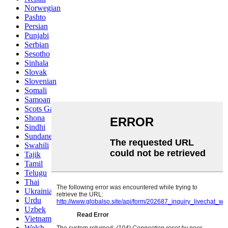
Norwegian
Pashto
Persian
Punjabi
Serbian
Sesotho
Sinhala
Slovak
Slovenian
Somali
Samoan
Scots Gaelic
Shona
Sindhi
Sundanese
Swahili
Tajik
Tamil
Telugu
Thai
Ukrainian
Urdu
Uzbek
Vietnamese
Welsh