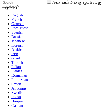
தேட என்டர் அல்லது மூட ESC ஐ
அழுத்தவும்
English
French
German
Portuguese
Spanish
Russian
Japanese
Korean
Arabic
Irish
Greek
Turkish
Italian
Danish
Romanian
Indonesian
Czech
Afrikaans
Swedish
Polish
Basque
Catalan