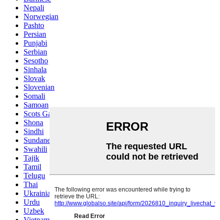
Nepali
Norwegian
Pashto
Persian
Punjabi
Serbian
Sesotho
Sinhala
Slovak
Slovenian
Somali
Samoan
Scots Gaelic
Shona
Sindhi
Sundanese
Swahili
Tajik
Tamil
Telugu
Thai
Ukrainian
Urdu
Uzbek
Vietnamese