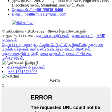
முகவரி: B2-1209, Zhihuigu Industrial Base, High-tech Zone,
Liaocheng நகரம், Shandong மாகாணம், சீனா
தொலைபேசி: +8613963010466
E-mail: healthsmile11@gmail.com
© பதிப்புரிமை - 2020-2022 : அனைத்து உரிமைகளும்
பாதுகாக்கப்பட்டவை.
சூடான தயாரிப்புகள்
-
தளவரைபடம்
-
AMP
மொபைல்
நெய்யப்படாத முகமூடி
,
ஆண்டிசெப்டிக் கிருமிநாசினி
,
மருத்துவ
பருத்தி பந்துகள்
,
தன்னைப் பின்பற்றும் காயம் அணிதல்
,
மருத்துவத்தில் பருத்தி
,
கையுறைகள் அறுவை சிகிச்சை
டிஸ்போசிபிள்
,
மின்னஞ்சல் அனுப்பவும்
+86 15315788995
WeChat
x