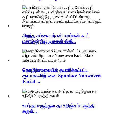
சிறந்த சப்ளையர்கள் ஈஎம்எஸ் ஃபுட்
மசாஜெர்நியூ டிசைன் ஸ்கீ...
தொழிற்சாலையில் தயாரிக்கப்பட்ட
சூடான-விற்பனை Spunlace Nonwoven
Facial ...
உயர்தர மருத்துவ தர உறிஞ்சும் பருத்தி
சுருள்...