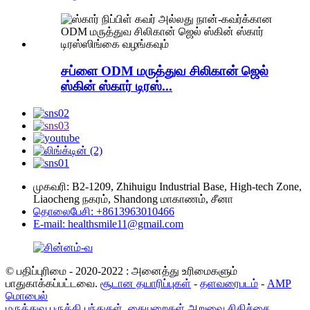
சப்ளை ODM மருத்துவ சிலிகான் ஜெல்
ஸ்கின் ஸ்கார் டிரஸ்...
முகவரி: B2-1209, Zhihuigu Industrial Base, High-tech Zone,
Liaocheng நகரம், Shandong மாகாணம், சீனா
தொலைபேசி: +8613963010466
E-mail: healthsmile11@gmail.com
© பதிப்புரிமை - 2020-2022 : அனைத்து உரிமைகளும்
பாதுகாக்கப்பட்டவை.
சூடான தயாரிப்புகள்
-
தளவரைபடம்
-
AMP
மொபைல்
மருத்துவ பருத்தி பந்துகள்
,
கையுறைகள் அறுவை சிகிச்சை