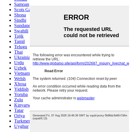
Samoan
Scots Gaelic
Shona
Sindhi
Sundanese
Swahili
Tajik
Tamil
Telugu
Thai
Ukrainian
Urdu
Uzbek
Vietnamese
Welsh
Xhosa
Yiddish
Yoruba
Zulu
Kinyarwanda
Tatar
Oriya
Turkmen
Uyghur