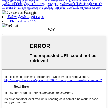
டிஸ்போசிபிள்
,
நெய்யப்படாத முகமூடி
,
தன்னைப் பின்பற்றும் காயம்
அணிதல்
,
மருத்துவத்தில் பருத்தி
,
ஆண்டிசெப்டிக் கிருமிநாசினி
,
மின்னஞ்சல் அனுப்பவும்
+86 15315788995
WeChat
x