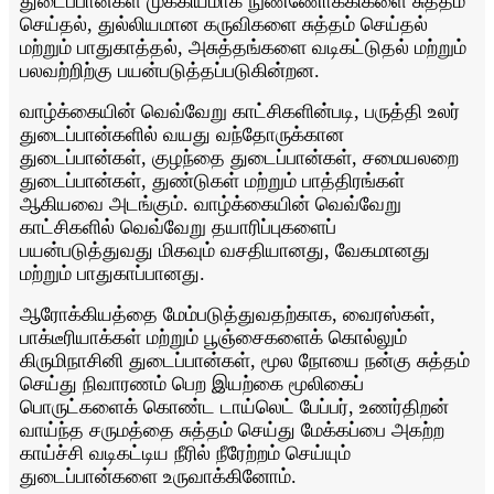
துடைப்பான்கள் முக்கியமாக நுண்ணோக்கிகளை சுத்தம்
செய்தல், துல்லியமான கருவிகளை சுத்தம் செய்தல்
மற்றும் பாதுகாத்தல், அசுத்தங்களை வடிகட்டுதல் மற்றும்
பலவற்றிற்கு பயன்படுத்தப்படுகின்றன.
வாழ்க்கையின் வெவ்வேறு காட்சிகளின்படி, பருத்தி உலர்
துடைப்பான்களில் வயது வந்தோருக்கான
துடைப்பான்கள், குழந்தை துடைப்பான்கள், சமையலறை
துடைப்பான்கள், துண்டுகள் மற்றும் பாத்திரங்கள்
ஆகியவை அடங்கும். வாழ்க்கையின் வெவ்வேறு
காட்சிகளில் வெவ்வேறு தயாரிப்புகளைப்
பயன்படுத்துவது மிகவும் வசதியானது, வேகமானது
மற்றும் பாதுகாப்பானது.
ஆரோக்கியத்தை மேம்படுத்துவதற்காக, வைரஸ்கள்,
பாக்டீரியாக்கள் மற்றும் பூஞ்சைகளைக் கொல்லும்
கிருமிநாசினி துடைப்பான்கள், மூல நோயை நன்கு சுத்தம்
செய்து நிவாரணம் பெற இயற்கை மூலிகைப்
பொருட்களைக் கொண்ட டாய்லெட் பேப்பர், உணர்திறன்
வாய்ந்த சருமத்தை சுத்தம் செய்து மேக்கப்பை அகற்ற
காய்ச்சி வடிகட்டிய நீரில் நீரேற்றம் செய்யும்
துடைப்பான்களை உருவாக்கினோம்.