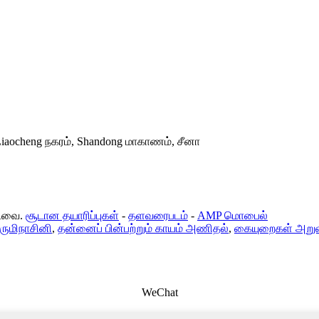
, Liaocheng நகரம், Shandong மாகாணம், சீனா
்டவை.
சூடான தயாரிப்புகள்
-
தளவரைபடம்
-
AMP மொபைல்
ிருமிநாசினி
,
தன்னைப் பின்பற்றும் காயம் அணிதல்
,
கையுறைகள் அறுவை
WeChat