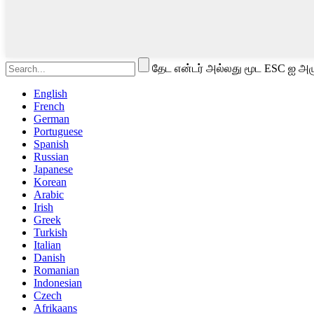
தேட என்டர் அல்லது மூட ESC ஐ அழு
English
French
German
Portuguese
Spanish
Russian
Japanese
Korean
Arabic
Irish
Greek
Turkish
Italian
Danish
Romanian
Indonesian
Czech
Afrikaans