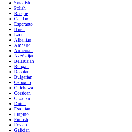
Swedish
Polish
Basque
Catalan
Esperanto
Hindi
Lao
Albanian
Amharic
Armenian
Azerbaijani
Belarusian
Bengali
Bosnian
Bulgarian
Cebuano
Chichewa
Corsican
Croatian
Dutch
Estonian
Filipino
Finnish
Frisian
Galician